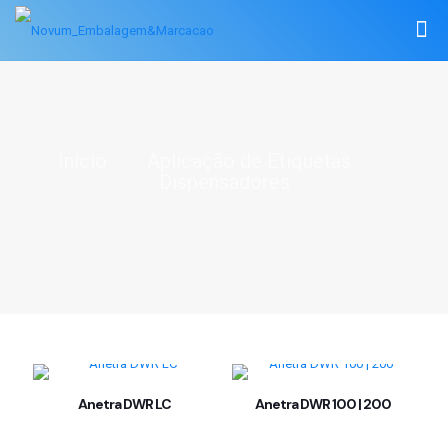
Início
Aplicação de Etiquetas
Dispensadores
Anetra DWR LC
Anetra DWR 100 | 200