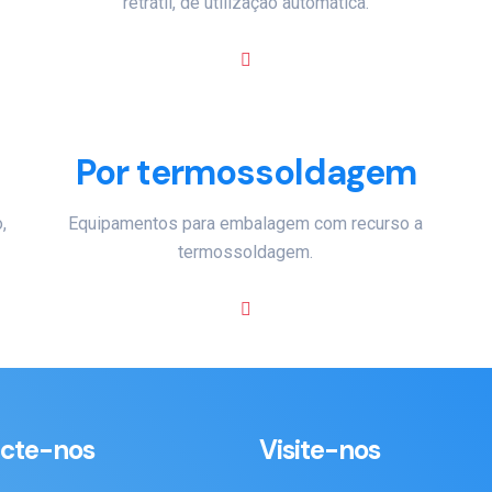
retrátil, de utilização automática.
Por termossoldagem
,
Equipamentos para embalagem com recurso a
termossoldagem.
cte-nos
Visite-nos