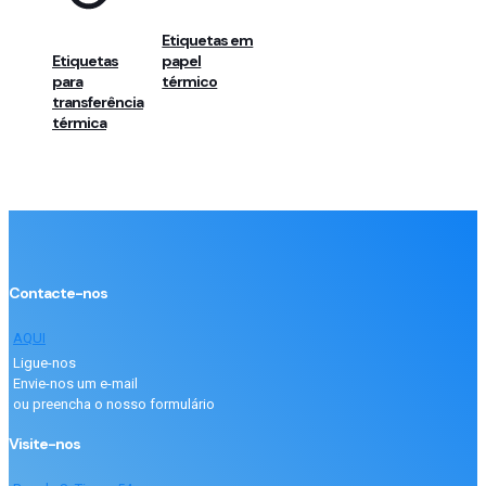
Etiquetas em
Etiquetas
papel
para
térmico
transferência
térmica
Contacte-nos
AQUI
Ligue-nos
Envie-nos um e-mail
ou preencha o nosso formulário
Visite-nos