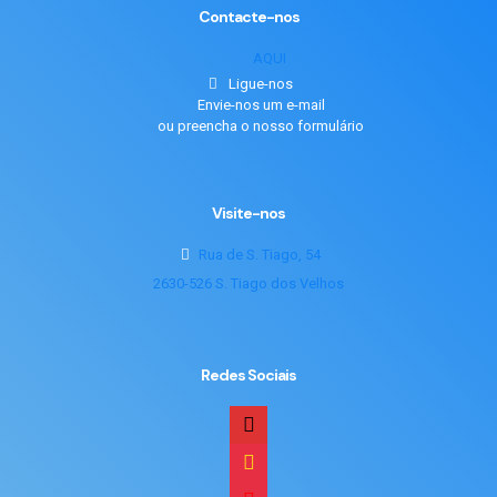
Contacte-nos
AQUI
Ligue-nos
Envie-nos um e-mail
ou preencha o nosso formulário
Visite-nos
Rua de S. Tiago, 54
2630-526 S. Tiago dos Velhos
Redes Sociais
mail
mailchimp2
youtube